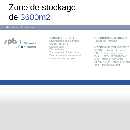
Zone de stockage
de
3600m2
Historique > Les locaux
Palette d'outils :
Recherche par image :
Equivalence des normes
Toutes les familles
Guides de choix
Dictionnaire
Recherche par norme :
Chronologie
NF/NFE - Norme Française
Technique de fabrication
EN - Norme européenne
Dossier technique général
ISO - Norme Internationale
Ouverture de compte
DIN - Norme Allemande
ASME/ASTM - Norme Améric
SPB - Référence SPB