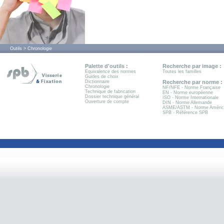
Outils > Chronologie
Palette d'outils :
Recherche par image :
Equivalence des normes
Toutes les familles
Guides de choix
Dictionnaire
Recherche par norme :
Chronologie
NF/NFE - Norme Française
Technique de fabrication
EN - Norme européenne
Dossier technique général
ISO - Norme Internationale
Ouverture de compte
DIN - Norme Allemande
ASME/ASTM - Norme Améric
SPB - Référence SPB