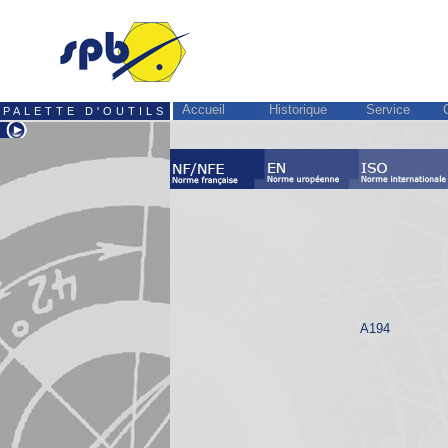
Accueil
Historique
Service
PALETTE D'OUTILS
A194