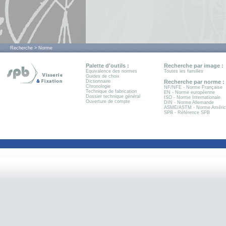
Recherche > Norme
Palette d'outils :
Recherche par image :
Equivalence des normes
Toutes les familles
Guides de choix
Dictionnaire
Recherche par norme :
Chronologie
NF/NFE - Norme Française
Technique de fabrication
EN - Norme européenne
Dossier technique général
ISO - Norme Internationale
Ouverture de compte
DIN - Norme Allemande
ASME/ASTM - Norme Améric
SPB - Référence SPB