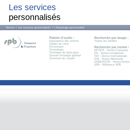
Les services
personnalisés
Service > Les services personnalisés > L'étiquetage personnalisé
Palette d'outils :
Recherche par image :
Equivalence des normes
Toutes les familles
Guides de choix
Dictionnaire
Recherche par norme :
Chronologie
NF/NFE - Norme Française
Technique de fabrication
EN - Norme européenne
Dossier technique général
ISO - Norme Internationale
Ouverture de compte
DIN - Norme Allemande
ASME/ASTM - Norme Améric
SPB - Référence SPB