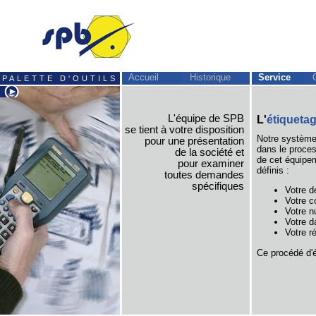
Accueil
Historique
Service
PALETTE D'OUTILS
L'équipe de SPB
L'
étiqueta
se tient à votre disposition
Notre système 
pour une présentation
dans le proces
de la société et
de cet équipe
pour examiner
définis :
toutes demandes
spécifiques
Votre dé
Votre c
Votre 
Votre 
Votre r
Ce procédé d'ét