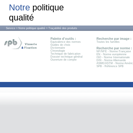
Notre
politique
qualité
Service > Notre politique qualité > Traçabilité des produits
Palette d'outils :
Recherche par image :
Equivalence des normes
Toutes les familles
Guides de choix
Dictionnaire
Recherche par norme :
Chronologie
NF/NFE - Norme Française
Technique de fabrication
EN - Norme européenne
Dossier technique général
ISO - Norme Internationale
Ouverture de compte
DIN - Norme Allemande
ASME/ASTM - Norme Améric
SPB - Référence SPB