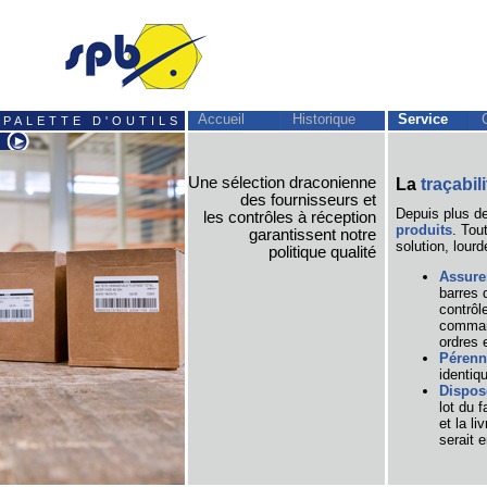
Accueil
Historique
Service
PALETTE D'OUTILS
Une sélection draconienne
La
traçabili
des fournisseurs et
Depuis plus d
les contrôles à réception
produits
. Tou
garantissent notre
solution, lour
politique qualité
Assurer
barres 
contrôl
command
ordres 
Pérenn
identiq
Dispose
lot du 
et la l
serait e