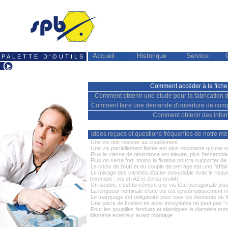
Accueil
Historique
Service
PALETTE D'OUTILS
Comment accéder à la fiche p
Comment obtenir une étude pour la fabrication 
Comment faire une demande d'ouverture de comp
Comment obtenir des infor
Idées reçues et questions fréquentes de notre mét
Une vis doit résister au cisaillement
Une vis partiellement filetée est plus résistante qu'une vi
Plus la classe de résistance est élevée, plus l'assembla
Plus on serre fort, moins la fixation pourra supporter d
Le choix de l'outil et du couple de serrage est une "affair
Le mixage des variétés d'acier inoxydable évite le risq
(exemple : vis en A2 et écrou en A4)
Un boulon, c'est forcément une vis tête hexagonale plu
La longueur nominale d'une vis est systématiquement m
Le marquage est obligatoire pour tous les éléments de f
Une pièce de fixation en acier inoxydable ne peut pas "ro
Pour les goupilles fendues et élastiques le diamètre no
diamètre extérieur avant montage