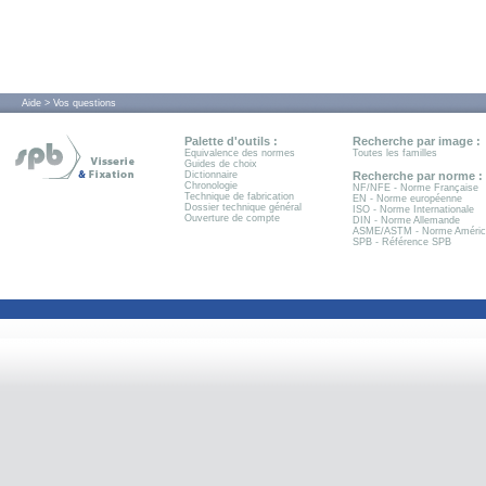
Aide > Vos questions
Palette d'outils :
Recherche par image :
Equivalence des normes
Toutes les familles
Guides de choix
Dictionnaire
Recherche par norme :
Chronologie
NF/NFE - Norme Française
Technique de fabrication
EN - Norme européenne
Dossier technique général
ISO - Norme Internationale
Ouverture de compte
DIN - Norme Allemande
ASME/ASTM - Norme Améric
SPB - Référence SPB