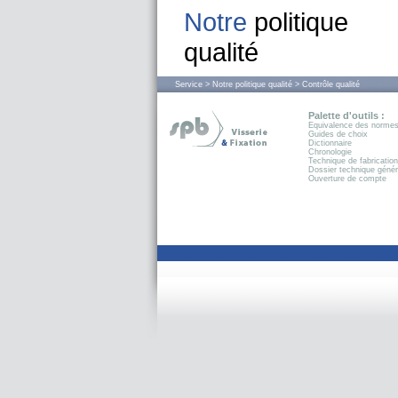
Notre
politique
qualité
Service > Notre politique qualité > Contrôle qualité
Palette d'outils :
Equivalence des norme
Guides de choix
Dictionnaire
Chronologie
Technique de fabrication
Dossier technique génér
Ouverture de compte