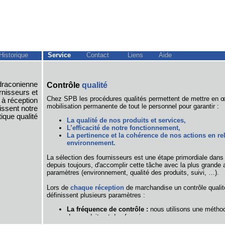
Historique
Service
Contact
Liens
Aide
draconienne
Contrôle
qualité
rnisseurs et
Chez SPB les procédures qualités permettent de mettre en œu
 à réception
mobilisation permanente de tout le personnel pour garantir :
issent notre
tique qualité
La qualité de nos produits et services,
L’efficacité de notre fonctionnement,
La pertinence et la cohérence de nos actions en rel
environnement.
La sélection des fournisseurs est une étape primordiale dans
depuis toujours, d'accomplir cette tâche avec la plus grande
paramètres (environnement, qualité des produits, suivi, …).
Lors de
chaque réception
de marchandise un contrôle qualit
définissent plusieurs paramètres :
La fréquence de contrôle :
nous utilisons une méthode
des produits et des fournisseurs.
Les caractéristiques produits qui doivent être cont